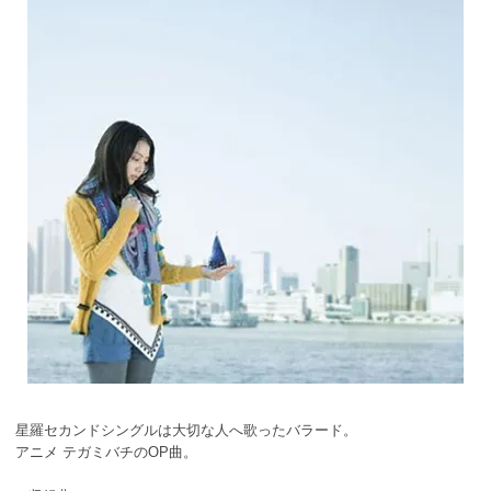
星羅セカンドシングルは大切な人へ歌ったバラード。
アニメ テガミバチのOP曲。