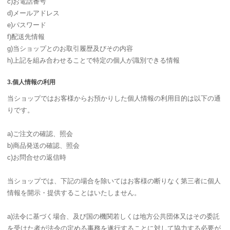
c)お電話番号
d)メールアドレス
e)パスワード
f)配送先情報
g)当ショップとのお取引履歴及びその内容
h)上記を組み合わせることで特定の個人が識別できる情報
3.個人情報の利用
当ショップではお客様からお預かりした個人情報の利用目的は以下の通
りです。
a)ご注文の確認、照会
b)商品発送の確認、照会
c)お問合せの返信時
当ショップでは、下記の場合を除いてはお客様の断りなく第三者に個人
情報を開示・提供することはいたしません。
a)法令に基づく場合、及び国の機関若しくは地方公共団体又はその委託
を受けた者が法令の定める事務を遂行することに対して協力する必要が